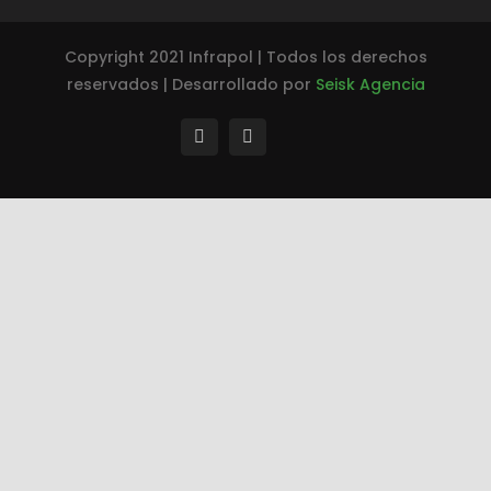
Copyright 2021 Infrapol | Todos los derechos
reservados | Desarrollado por
Seisk Agencia
TikTok
facebook
instagram