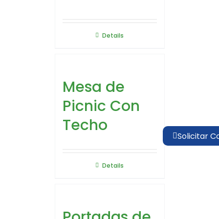
Details
Mesa de
Picnic Con
Techo
Solicitar C
Details
Portadas de