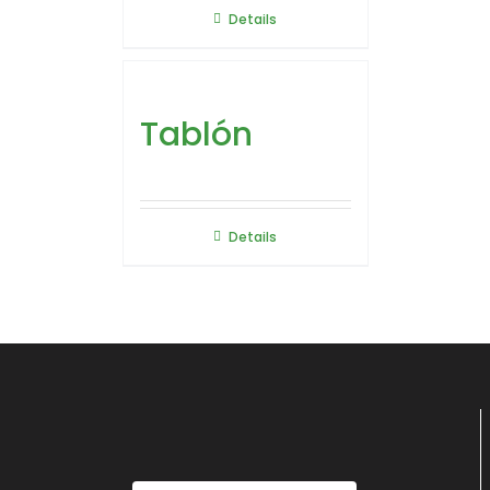
Details
Tablón
Details