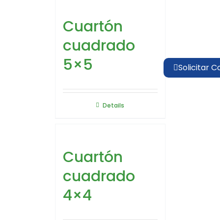
Cuartón
cuadrado
5×5
Solicitar C
Details
Cuartón
cuadrado
4×4