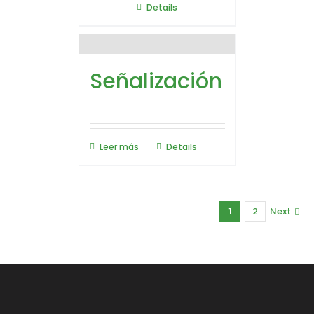
Details
Señalización
Leer más
Details
1
2
Next