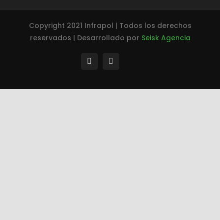
Copyright 2021 Infrapol | Todos los derechos
reservados | Desarrollado por
Seisk Agencia
TikTok
facebook
instagram