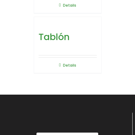
Details
Tablón
Details