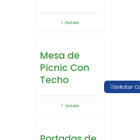
Details
Mesa de
Picnic Con
Techo
Solicitar C
Details
Portadas de