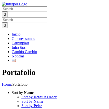
Skip
to
Search
content
for:
Search
for:
Inicio
Quienes somos
Carpinplast
Infra-tips
Cambio Cambio
Noticias
Portafolio
Home
/
Portafolio
Sort by
Name
Sort by
Default Order
Sort by
Name
Sort by
Price