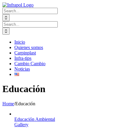
Skip
to
Search
content
for:
Search
for:
Inicio
Quienes somos
Carpinplast
Infra-tips
Cambio Cambio
Noticias
Educación
Home
/
Educación
Educación Ambiental
Gallery