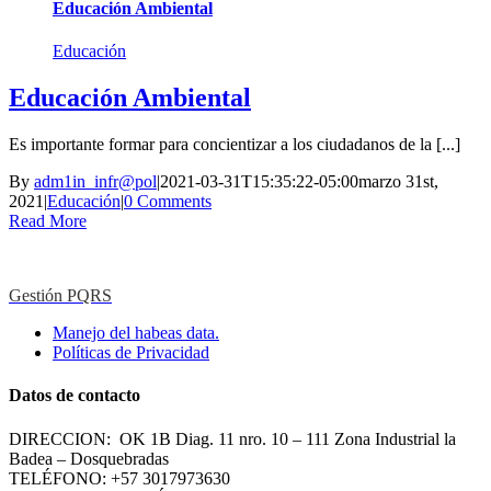
Educación Ambiental
Educación
Educación Ambiental
Es importante formar para concientizar a los ciudadanos de la [...]
By
adm1in_infr@pol
|
2021-03-31T15:35:22-05:00
marzo 31st,
2021
|
Educación
|
0 Comments
Read More
Gestión PQRS
Manejo del habeas data.
Políticas de Privacidad
Datos de contacto
DIRECCION: OK 1B Diag. 11 nro. 10 – 111 Zona Industrial la
Badea – Dosquebradas
TELÉFONO: +57 3017973630