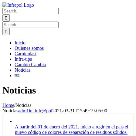
Skip
to
Search
content
for:
Search
for:
Inicio
Quienes somos
Carpinplast
Infra-tips
Cambio Cambio
Noticias
Noticias
Home
/
Noticias
Noticias
adm1in_infr@pol
2021-03-31T15:49:19-05:00
A partir del 01 de enero del 2021, inicio a regir en el país el
nuevo código de colores de separación de residuos sólidos.