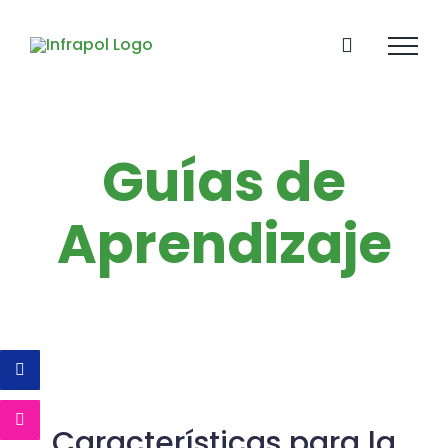
Skip
to
content
Guías de
Aprendizaje
Características para la