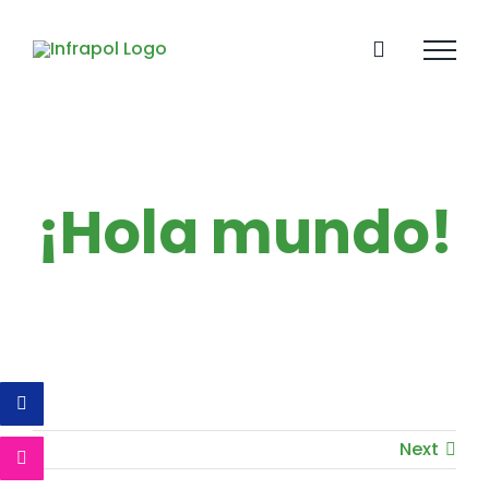
Skip
to
content
¡Hola mundo!
Next