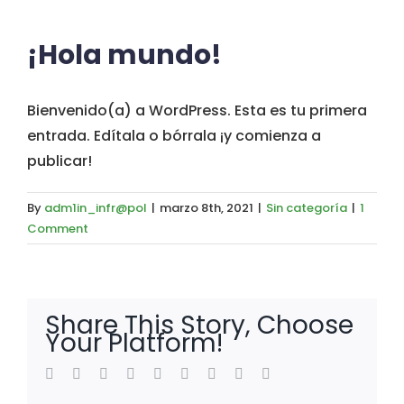
¡Hola mundo!
Bienvenido(a) a WordPress. Esta es tu primera
entrada. Edítala o bórrala ¡y comienza a
publicar!
By
adm1in_infr@pol
|
marzo 8th, 2021
|
Sin categoría
|
1
Comment
Share This Story, Choose
Your Platform!
facebook
twitter
linkedin
reddit
whatsapp
tumblr
pinterest
vk
Email