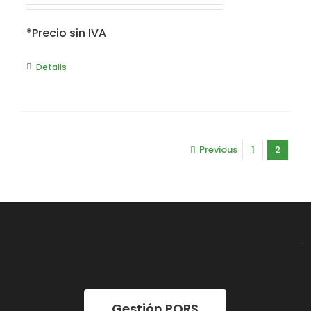
*Precio sin IVA
Details
Previous
1
2
Gestión PQRS