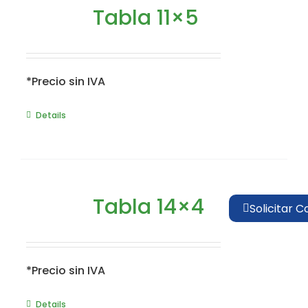
Tabla 11×5
*Precio sin IVA
Details
Tabla 14×4
Solicitar C
*Precio sin IVA
Details