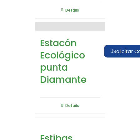
Details
Estacón
Solicitar C
Ecológico
punta
Diamante
Details
Estibas