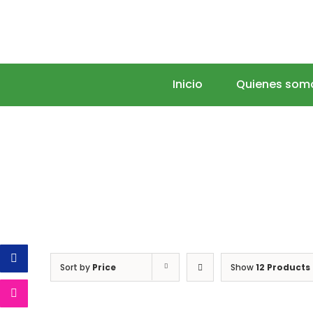
Skip
to
Search
content
for:
Inicio
Quienes som
Sort by
Price
Show
12 Products