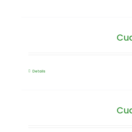
Cua
Details
Cua